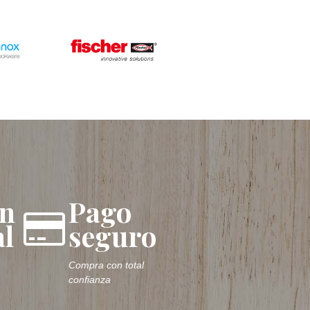
ón
Pago
l
seguro
Compra con total
confianza