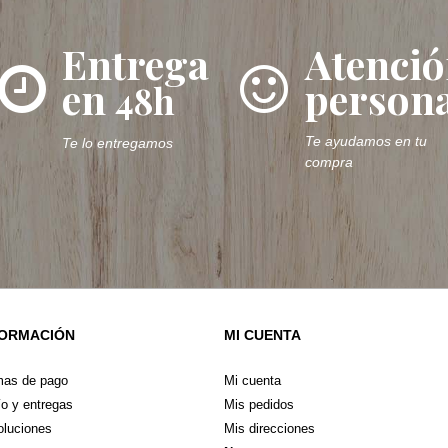
Entrega
Atenci
en
persona
48h
Te ayudamos en tu
Te lo entregamos
compra
FORMACIÓN
MI CUENTA
mas de pago
Mi cuenta
o y entregas
Mis pedidos
luciones
Mis direcciones