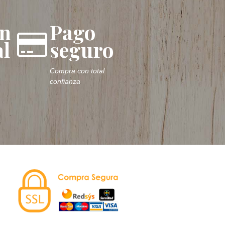
ón
Pago
l
seguro
Compra con total
confianza