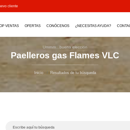
evo cliente
OP VENTAS
OFERTAS
CONÓCENOS
¿NECESITAS AYUDA?
CONTA
Ummm...buena elección
Paelleros gas Flames VLC
Inicio
Resultados de tu búsqueda