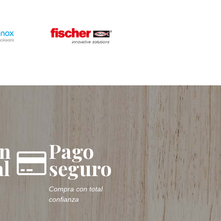
ón
Pago
l
seguro
Compra con total
confianza